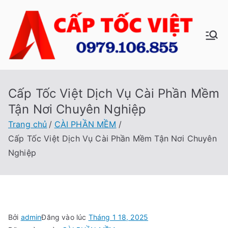
Chuyển
tới
nội
C
Sửa
dung
Máy
ấp
Tính
Tại
Cấp Tốc Việt Dịch Vụ Cài Phần Mềm
Tố
Nhà
Tận Nơi Chuyên Nghiệp
Cấp
c
Trang chủ
CÀI PHẦN MỀM
Tốc
Cấp Tốc Việt Dịch Vụ Cài Phần Mềm Tận Nơi Chuyên
Việt
Vi
Nghiệp
ệt
Bởi
admin
Đăng vào lúc
Tháng 1 18, 2025