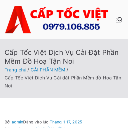
Chuyển
tới
nội
C
Sửa
dung
Máy
ấp
Tính
Tại
Cấp Tốc Việt Dịch Vụ Cài Đặt Phần
Tố
Nhà
Mềm Đồ Hoạ Tận Nơi
Cấp
c
Trang chủ
CÀI PHẦN MỀM
Tốc
Cấp Tốc Việt Dịch Vụ Cài đặt Phần Mềm đồ Hoạ Tận
Việt
Vi
Nơi
ệt
Bởi
admin
Đăng vào lúc
Tháng 1 17, 2025