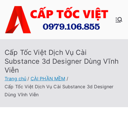
Chuyển
tới
nội
C
Sửa
dung
Máy
ấp
Tính
Tại
Cấp Tốc Việt Dịch Vụ Cài
Tố
Nhà
Substance 3d Designer Dùng Vĩnh
Cấp
c
Viễn
Tốc
Trang chủ
CÀI PHẦN MỀM
Việt
Vi
Cấp Tốc Việt Dịch Vụ Cài Substance 3d Designer
Dùng Vĩnh Viễn
ệt