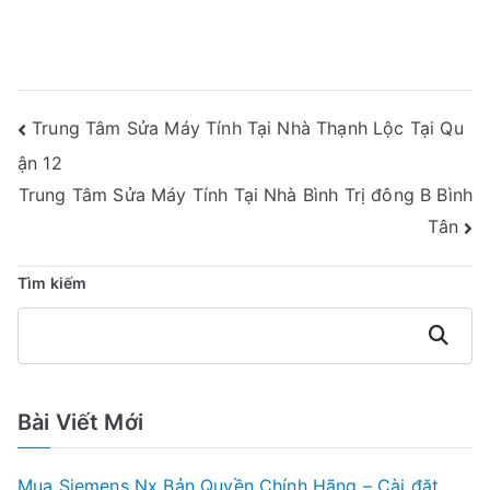
Điều
Trung Tâm Sửa Máy Tính Tại Nhà Thạnh Lộc Tại Qu
Hướng
ận 12
Bài
Trung Tâm Sửa Máy Tính Tại Nhà Bình Trị đông B Bình
Tân
Viết
Tìm kiếm
Tìm
kiếm
Bài Viết Mới
Mua Siemens Nx Bản Quyền Chính Hãng – Cài đặt