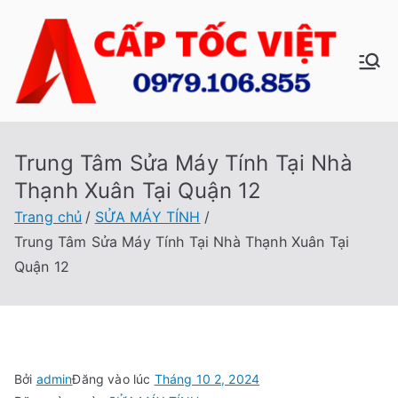
Chuyển
tới
nội
C
Sửa
dung
Máy
ấp
Tính
Tại
Trung Tâm Sửa Máy Tính Tại Nhà
Tố
Nhà
Thạnh Xuân Tại Quận 12
Cấp
c
Trang chủ
SỬA MÁY TÍNH
Tốc
Trung Tâm Sửa Máy Tính Tại Nhà Thạnh Xuân Tại
Việt
Vi
Quận 12
ệt
Bởi
admin
Đăng vào lúc
Tháng 10 2, 2024