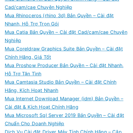
Cad/cam/cae Chuyên Nghiệp
Mua Rhinoceros (rhino 3d) Bản Quyền – Cài đặt
Nhanh, Hỗ Trợ Trọn Gói
Mua Catia Bản Quyền – Cài đặt Cad/cam/cae Chuyên
Nghiệp
Mua Coreldraw Graphics Suite Bản Quyền – Cài đặt
Chính Hãng, Giá Tốt
Mua Proshow Producer Bản Quyền – Cài đặt Nhanh,
Hỗ Trợ Tận Tình
Mua Camtasia Studio Bản Quyền – Cài đặt Chính
Hãng, Kích Hoạt Nhanh
Mua Internet Download Manager (idm) Bản Quyền –
Cài đặt & Kích Hoạt Chính Hãng
Mua Microsoft Sql Server 2019 Bản Quyền – Cài đặt
Chuẩn Cho Doanh Nghiệp
Dịch Vụ Cài đặt Driver Máy Tính Chính Hãng – Cập