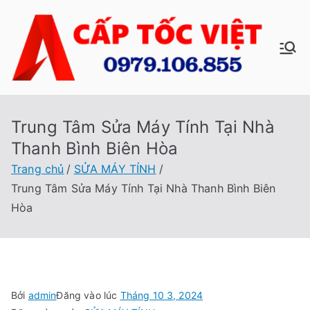
Chuyển
tới
nội
C
Sửa
dung
Máy
ấp
Tính
Tại
Trung Tâm Sửa Máy Tính Tại Nhà
Tố
Nhà
Thanh Bình Biên Hòa
Cấp
c
Trang chủ
SỬA MÁY TÍNH
Tốc
Trung Tâm Sửa Máy Tính Tại Nhà Thanh Bình Biên
Việt
Vi
Hòa
ệt
Bởi
admin
Đăng vào lúc
Tháng 10 3, 2024