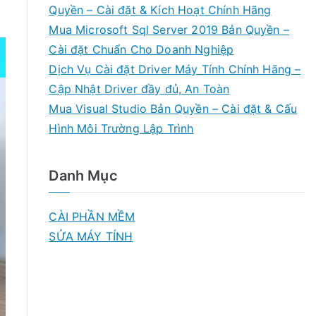
Quyền – Cài đặt & Kích Hoạt Chính Hãng
Mua Microsoft Sql Server 2019 Bản Quyền –
Cài đặt Chuẩn Cho Doanh Nghiệp
Dịch Vụ Cài đặt Driver Máy Tính Chính Hãng –
Cập Nhật Driver đầy đủ, An Toàn
Mua Visual Studio Bản Quyền – Cài đặt & Cấu
Hình Môi Trường Lập Trình
Danh Mục
CÀI PHẦN MỀM
SỬA MÁY TÍNH