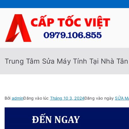
Chuyển
tới
nội
dung
Cấp
Sửa Máy
Trung Tâm Sửa Máy Tính Tại Nhà Tân
Bởi
admin
Đăng vào lúc
Tháng 10 3, 2024
Đăng vào ngày
SỬA M