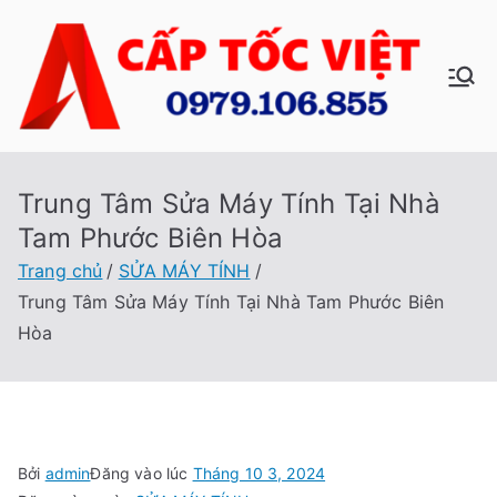
Chuyển
tới
nội
C
Sửa
dung
Máy
ấp
Tính
Tại
Trung Tâm Sửa Máy Tính Tại Nhà
Tố
Nhà
Tam Phước Biên Hòa
Cấp
c
Trang chủ
SỬA MÁY TÍNH
Tốc
Trung Tâm Sửa Máy Tính Tại Nhà Tam Phước Biên
Việt
Vi
Hòa
ệt
Bởi
admin
Đăng vào lúc
Tháng 10 3, 2024