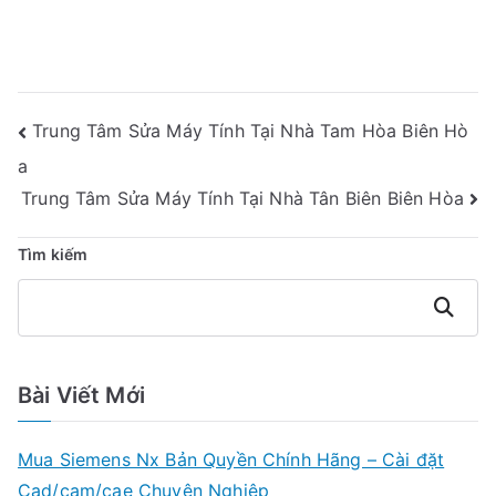
Điều
Trung Tâm Sửa Máy Tính Tại Nhà Tam Hòa Biên Hò
Hướng
a
Bài
Trung Tâm Sửa Máy Tính Tại Nhà Tân Biên Biên Hòa
Viết
Tìm kiếm
Tìm
kiếm
Bài Viết Mới
Mua Siemens Nx Bản Quyền Chính Hãng – Cài đặt
Cad/cam/cae Chuyên Nghiệp