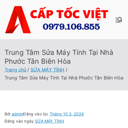
Chuyển
tới
nội
C
Sửa
dung
Máy
ấp
Tính
Tại
Trung Tâm Sửa Máy Tính Tại Nhà
Tố
Nhà
Phước Tân Biên Hòa
Cấp
c
Trang chủ
SỬA MÁY TÍNH
Tốc
Trung Tâm Sửa Máy Tính Tại Nhà Phước Tân Biên Hòa
Việt
Vi
ệt
Bởi
admin
Đăng vào lúc
Tháng 10 3, 2024
Đăng vào ngày
SỬA MÁY TÍNH