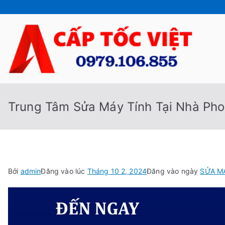
Chuyển
tới
nội
dung
Cấp
Sửa Máy
Trung Tâm Sửa Máy Tính Tại Nhà Ph
Bởi
admin
Đăng vào lúc
Tháng 10 2, 2024
Đăng vào ngày
SỬA M