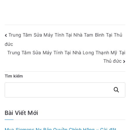
Điều
Trung Tâm Sửa Máy Tính Tại Nhà Tam Bình Tại Thủ
Hướng
đức
Bài
Trung Tâm Sửa Máy Tính Tại Nhà Long Thạnh Mỹ Tại
Thủ đức
Viết
Tìm kiếm
Tìm
kiếm
Bài Viết Mới
Mua Siemens Nx Bản Quyền Chính Hãng – Cài đặt