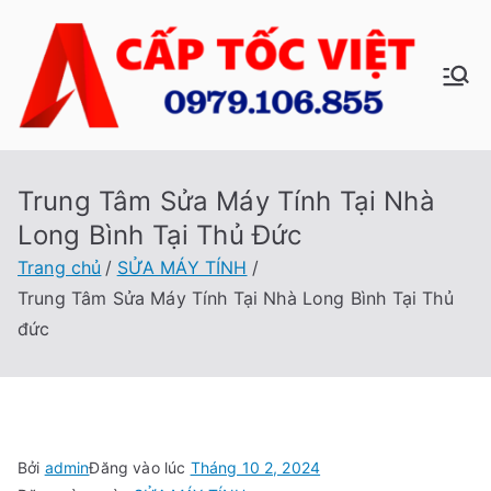
Chuyển
tới
nội
C
Sửa
dung
Máy
ấp
Tính
Tại
Trung Tâm Sửa Máy Tính Tại Nhà
Tố
Nhà
Long Bình Tại Thủ Đức
Cấp
c
Trang chủ
SỬA MÁY TÍNH
Tốc
Trung Tâm Sửa Máy Tính Tại Nhà Long Bình Tại Thủ
Việt
Vi
đức
ệt
Bởi
admin
Đăng vào lúc
Tháng 10 2, 2024