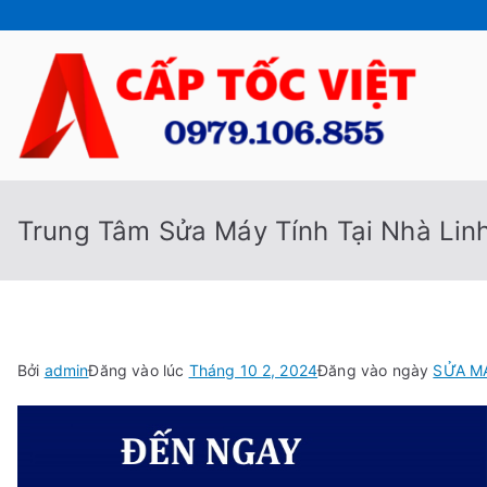
Chuyển
tới
nội
dung
Cấp
Sửa Máy
Trung Tâm Sửa Máy Tính Tại Nhà Lin
Bởi
admin
Đăng vào lúc
Tháng 10 2, 2024
Đăng vào ngày
SỬA M