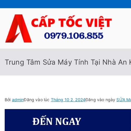
Chuyển
tới
nội
dung
Cấp
Sửa Máy
Trung Tâm Sửa Máy Tính Tại Nhà An 
Bởi
admin
Đăng vào lúc
Tháng 10 2, 2024
Đăng vào ngày
SỬA M